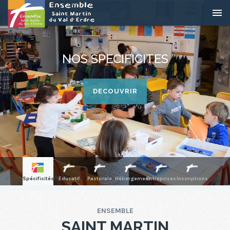
PROJET EDUCATIF
DECOUVRIR
Spécificités
Educatif
Pastorale
Hébergement
Entreprises
Inscriptions
ENSEMBLE
SAINT MARTIN