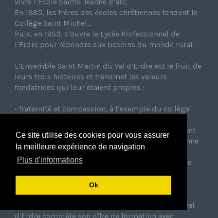
vivre l’Ecole Sainte Jeanne d’arc.
En 1885, les frères des écoles chrétiennes fondent le
Collège Saint Michel…
Puis, en 1953, s’ouvre le Lycée Professionnel de
l’Erdre pour répondre aux besoins du monde rural.
L’Ensemble Saint Martin du Val d’Erdre est le fruit de
leurs trois histoires et transmet les valeurs
fondatrices qui leur étaient propres :
• fraternité et compassion, à l’exemple du collège
Saint Michel devenu hôpital militaire en 1914,
• solidarité, comme lorsqu’en 1940, le collège Saint
Ce site utilise des cookies pour vous assurer
Michel accueillit les enfants de l’école Sainte Jeanne
la meilleure expérience de navigation
d’Arc chassés de leurs locaux par les nazis,
Plus d'informations
• accueil et adaptation aux besoins spécifiques de
l’époque, avec par exemple, l’ouverture de la
formation agricole en 1945.
Ok
En septembre 2014, l’Ensemble Saint Martin du Val
d’Erdre complète son offre de formation avec